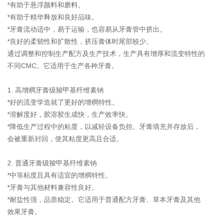
*有助于悬浮颜料和磨料。
*有助于精华释放和良好品味。
*牙膏流动适中，易于运输，也容易从牙膏管中挤出。
*良好的柔韧性和扩散性，挤压膏体时尾部较少。
通过调整和控制生产配方及生产技术，生产具有增厚和流变特性的
不同CMC。它适用于生产各种牙膏。
1. 高增稠牙膏级羧甲基纤维素钠
*好的流变学造就了更好的增稠特性。
*溶解度好，胶溶胶生成快，生产效率快。
*降低生产过程中的粘度，以减轻设备负担。牙膏填充并存放后，
会被重新封回，使其粘度更高且合适。
2. 普通牙膏级羧甲基纤维素钠
*中等粘度且具有适宜的增稠特性。
*牙膏与其他材料兼容性良好。
*耐盐性强，品质稳定。它适用于普通配方牙膏、草本牙膏及其他
效果牙膏。