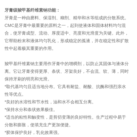
牙膏级羧甲基纤维素钠功能：
牙膏是一种由磨料、保湿剂、糊剂、精华和水等组成的分散系统。
CMC是牙膏中最重要的原料之一，起到使液体和固体材料均匀混
合，使牙膏成型、流动、厚度适中、亮度和光滑度为关键。此外，
它帮助粉末和液体均匀乳化，形成稳定的孤液，并在稳定性和扩散
性中起着极其重要的作用。
羧甲基纤维素钠主要用作牙膏中的增稠剂，以防止其固体与液体分
离。它让牙膏变得更厚、条状、牙架良好，不会流、软、薄，同时
保持牙刷的明亮和光滑。
*取代基均匀且适当地分布。它具有耐盐、耐酸、抗酶和强烈亲水
性等优点。
*良好的水溶性和节水性，油和水不会相互分离。
*保持水分和条状效果极佳。
*适当的粘性和触变性，是剪切变薄的良好特性。生产过程中易于
分散和膨胀，使填充生产更加便捷。
*胶体保护良好，乳化效果强。