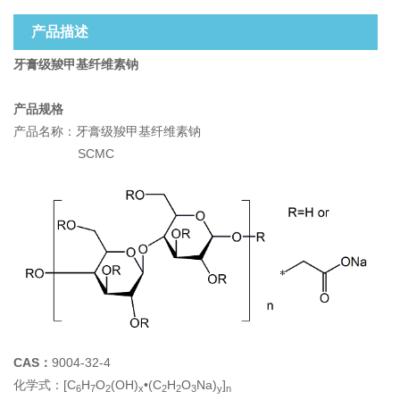
产品描述
牙膏级羧甲基纤维素钠
产品规格
产品名称：
牙膏级羧甲基纤维素钠
SCMC
CAS：
9004-32-4
化学式：
[C
H
O
(OH)
•(C
H
O
Na)
]
6
7
2
x
2
2
3
y
n