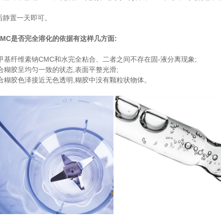
。
然后静置一天即可。
CMC是否完全溶化的依据有这样几方面:
羧甲基纤维素钠CMC和水完全粘合、二者之间不存在固-液分离现象;
混合糊胶呈均匀一致的状态,表面平整光滑;
混合糊胶色泽接近无色透明,糊胶中没有颗粒状物体。