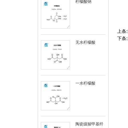
柠檬酸钠
上条:
下条:
无水柠檬酸
一水柠檬酸
陶瓷级羧甲基纤