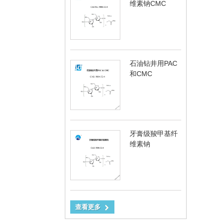
维素钠CMC
石油钻井用PAC
和CMC
牙膏级羧甲基纤
维素钠
查看更多