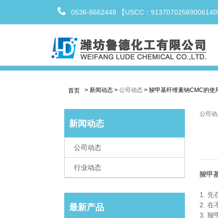
0536-8662448 【USCC：9137070256900614
>
新闻动态
>
公司动态
>
羧甲基纤维素钠CMC的使
首页
公司动
新闻动态
公司动态
行业动态
羧甲
1. 
2. 
最新产品
3. 