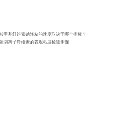
羧甲基纤维素钠降粘的速度取决于哪个指标？
聚阴离子纤维素的表观粘度检测步骤