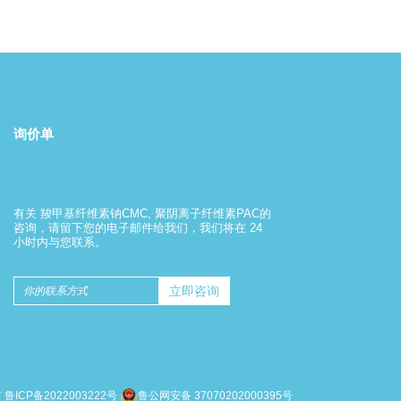
询价单
羧甲基纤维素钠的使用方法
有关 羧甲基纤维素钠CMC, 聚阴离子纤维素PAC的
2022-08-01
咨询，请留下您的电子邮件给我们，我们将在 24
小时内与您联系。
羧甲基纤维素钠的使用方法
有
鲁ICP备2022003222号
鲁公网安备 37070202000395号