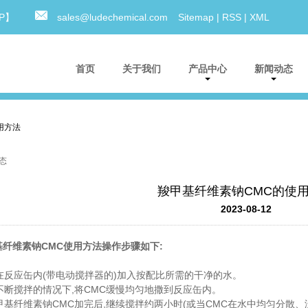
0P】
sales@ludechemical.com
Sitemap
|
RSS
|
XML
首页
关于我们
产品中心
新闻动态
用方法
态
羧甲基纤维素钠CMC的使
2023-08-12
基纤维素钠CMC使用方法操作步骤如下:
先在反应缶内(带电动搅拌器的)加入按配比所需的干净的水。
在不断搅拌的情况下,将CMC缓慢均匀地撒到反应缶内。
羧甲基纤维素钠CMC加完后,继续搅拌约两小时(或当CMC在水中均匀分散