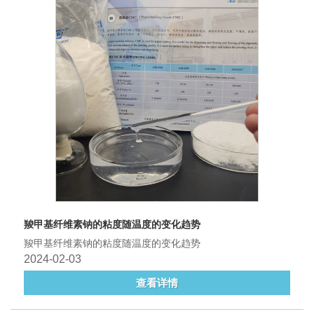
羧甲基纤维素钠的粘度随温度的变化趋势
羧甲基纤维素钠的粘度随温度的变化趋势
2024-02-03
查看详情