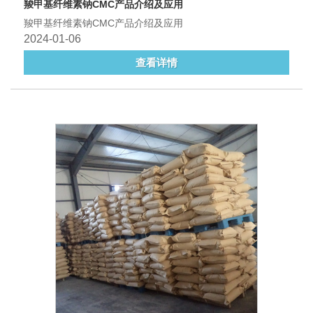
羧甲基纤维素钠CMC产品介绍及应用
羧甲基纤维素钠CMC产品介绍及应用
2024-01-06
查看详情