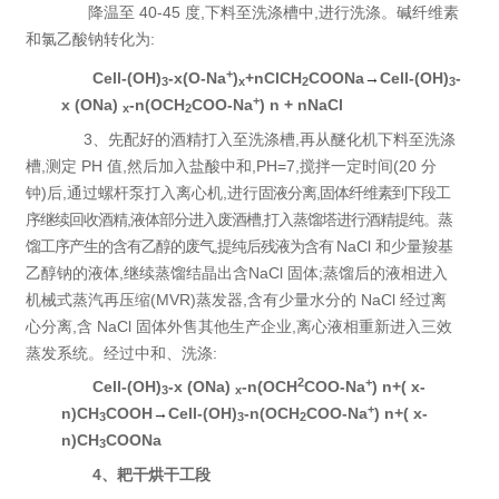
降温至 40-45 度,下料至洗涤槽中,进行洗涤。碱纤维素
和氯乙酸钠转化为:
+
Cell-(OH)
-x
(O-Na
)
+
n
ClCH
COONa
→
Cell-(OH)
-
3
x
2
3
+
x
(ONa)
-n
(OCH
COO-Na
)
n
+
n
NaCl
x
2
3
、先配好的酒精打入至洗涤槽,再从醚化机下料至洗涤
槽,测定
PH 值,然后加入盐酸中和,PH=7,搅拌一定时间(20 分
钟)后,通过螺杆泵打入离心机,进行
固液分离,固体纤维素到下段工
序继续回收酒精,液体部分进入废酒槽,打入蒸馏塔进行酒精提纯。蒸
馏工序产生的含有乙醇的废气,提纯后残液为含有
NaCl 和少量羧
基
乙醇钠的液体,继续蒸馏结晶出含
NaCl 固体;蒸馏后的液相进入
机械式蒸汽再压缩(MVR)
蒸发器,含有少量水分的
NaCl
经过离
心分离,含
NaCl 固体外售其他生产企业,离心液相重新进入三效
蒸发系统。经过中和、洗涤:
2
+
Cell-(OH)
-x
(ONa)
-n
(OCH
COO-Na
)
n+
(
x-
3
x
+
n
)CH
COOH
→
Cell-(OH)
-n(
OCH
COO-Na
)
n+
(
x-
3
3
2
n
)CH
COONa
3
4、耙干烘干工段