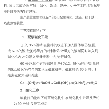
料, 通过乙醇介质溶解、碱化、洗涤、耙干、
烘干等工序, 得到羧甲
基纤维素钠的生产过程。
生产装置主要包括五个部分: 配酸碱化、洗涤、耙干烘干、
残夜蒸馏装置。
工艺流程简述如下:
1、配酸碱化工段
加入 95%酒精,在搅拌的状态下加入固体氯乙酸,配
成 57%的溶液;把称重好的精制棉和计量好的液碱同时加入到
碱化机内,均匀渗入至纤维素中去,进行碱化
60
分钟,这个过程碱过量,
PH
为
12
。碱化好后,把计量好
的氯乙酸
57%均匀的加入
至碱化机中。碱化时长
60 分钟。纤
维素碱化为碱纤维素:
+
Cell-(OH)
+
x
NaOH
→
Cell-(OH)
-
x
(O-Na
)
+
x
H
O
3
3
x
2
2、醚化工序
碱化好的物料下料至醚化机中,在醚化机中升温反应约
为 90 分钟,反应完成后