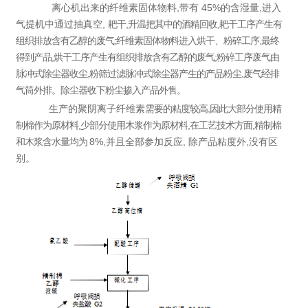
离心机出来的纤维素固体物料,带有
45%的含湿量,进入
气提机中通过抽真空,
耙干,升温把其中的酒精回收,耙干工序产生有
组织排放含有乙醇的废气;纤维素固体物料进入烘干、粉碎工序,最终
得到产品,烘干工序产生有组织排放含有乙醇的废气;粉碎工序废气由
脉冲式除尘器收尘,粉筛过滤脉冲式除尘器产生的产品粉尘,废气经排
气筒外排。除尘器收下粉尘掺入产品外售。
生产的聚阴离子纤维素
需要的粘度较高,因此大部分使用精
制棉作为原材料,少部分使用木浆作为原材料,在工艺技术方面,精制棉
和木浆含水量均为
8%,并且全部参加反应, 除产品粘度外,没有区
别。