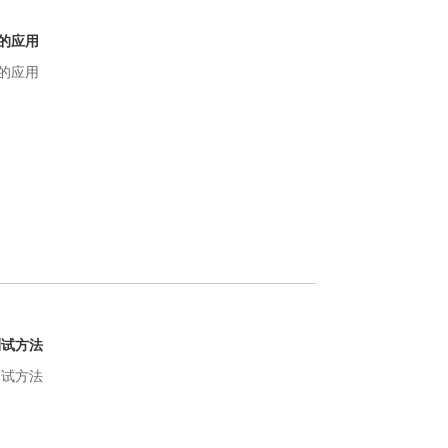
的应用
的应用
测试方法
测试方法