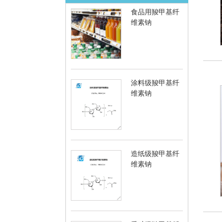
食品用羧甲基纤
维素钠
涂料级羧甲基纤
维素钠
造纸级羧甲基纤
维素钠