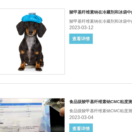
羧甲基纤维素钠在冷藏剂和冰袋中
羧甲基纤维素钠在冷藏剂和冰袋中
2023-03-12
查看详情
食品级羧甲基纤维素钠CMC粘度
食品级羧甲基纤维素钠CMC粘度
2023-03-04
查看详情