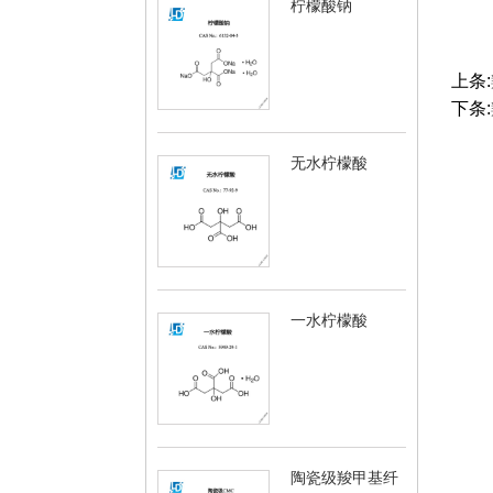
柠檬酸钠
上条:
下条:
无水柠檬酸
一水柠檬酸
陶瓷级羧甲基纤