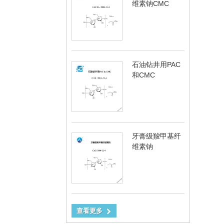
维素钠CMC
石油钻井用PAC
和CMC
牙膏级羧甲基纤
维素钠
查看更多