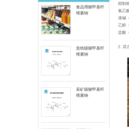
精制
食品用羧甲基纤
氯乙酸 
维素钠
液碱（
乙醇（9
盐酸（
2. 
造纸级羧甲基纤
维素钠
采矿级羧甲基纤
维素钠