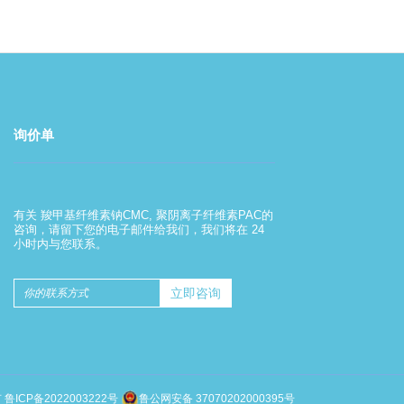
询价单
羧甲基纤维素钠的使用方法
有关 羧甲基纤维素钠CMC, 聚阴离子纤维素PAC的
2022-08-01
咨询，请留下您的电子邮件给我们，我们将在 24
小时内与您联系。
羧甲基纤维素钠的使用方法
有
鲁ICP备2022003222号
鲁公网安备 37070202000395号