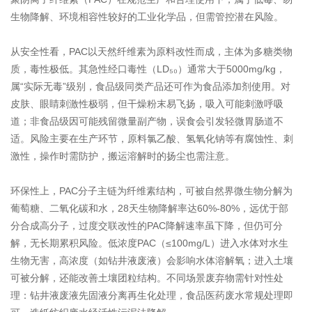
生物降解、环境相容性较好的工业化学品，但需管控潜在风险。
从安全性看，PAC以天然纤维素为原料改性而成，主体为多糖类物
质，毒性极低。其急性经口毒性（LD₅₀）通常大于5000mg/kg，
属“实际无毒”级别，食品级同类产品还可作为食品添加剂使用。对
皮肤、眼睛刺激性极弱，但干燥粉末易飞扬，吸入可能刺激呼吸
道；非食品级因可能残留微量副产物，误食会引发轻微胃肠道不
适。风险主要在生产环节，原料氯乙酸、氢氧化钠等有腐蚀性、刺
激性，操作时需防护，搬运溶解时的扬尘也需注意。
环保性上，PAC分子主链为纤维素结构，可被自然界微生物分解为
葡萄糖、二氧化碳和水，28天生物降解率达60%-80%，远优于部
分合成高分子，过度交联改性的PAC降解速率虽下降，但仍可分
解，无长期累积风险。低浓度PAC（≤100mg/L）进入水体对水生
生物无害，高浓度（如钻井液废液）会影响水体溶解氧；进入土壤
可被分解，还能改善土壤团粒结构。不同场景废弃物需针对性处
理：钻井液废液先固液分离再生化处理，食品医药废水常规处理即