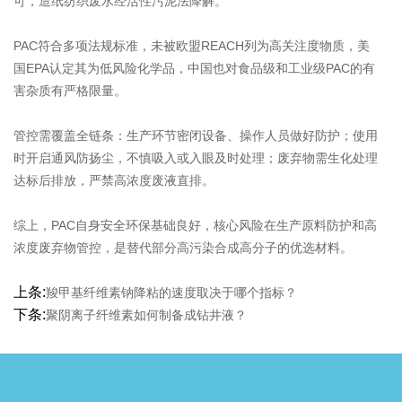
可，造纸纺织废水经活性污泥法降解。
PAC符合多项法规标准，未被欧盟REACH列为高关注度物质，美
国EPA认定其为低风险化学品，中国也对食品级和工业级PAC的有
害杂质有严格限量。
管控需覆盖全链条：生产环节密闭设备、操作人员做好防护；使用
时开启通风防扬尘，不慎吸入或入眼及时处理；废弃物需生化处理
达标后排放，严禁高浓度废液直排。
综上，PAC自身安全环保基础良好，核心风险在生产原料防护和高
浓度废弃物管控，是替代部分高污染合成高分子的优选材料。
上条:
羧甲基纤维素钠降粘的速度取决于哪个指标？
下条:
聚阴离子纤维素如何制备成钻井液？