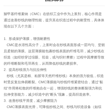
羧甲基纤维素钠（CMC）在纺织工业中作为上浆剂，核心作用是
通过改善纱线的物理性能，提升其在织造过程中的耐受性，具体体
现在以下几个方面：
1. 形成保护薄膜，增强耐磨性
CMC是水溶性高分子，上浆时会在纱线表面形成一层均匀、坚韧
且柔韧的薄膜。这层薄膜能包裹纱线表面的纤维毛羽，减少纱线在
织造（如经纱穿过综眼、筘齿，或与织针摩擦）过程中因摩擦导致
的纤维断裂和毛羽再生，从而降低纱线的磨损率。
2. 提高纱线强力与抗拉伸性
纱线（尤其是棉、粘胶等天然纤维纱线）本身的强力较低，织造
时受反复拉伸易断裂。CMC薄膜能与纱线纤维紧密结合，通过“黏
结”作用将松散的纤维抱合在一起，增强纱线的整体断裂强力和抗
拉伸变形能力，减少织造中的“断头”现象，提高织造效率。
3. 改善纱线平滑度，减少摩擦阻力
CMC薄膜表面光滑，可降低纱线之间、纱线与织造设备（如综