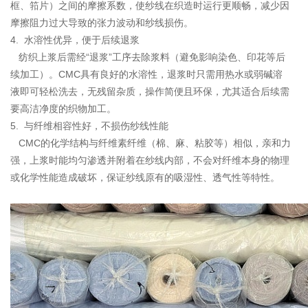
框、筘片）之间的摩擦系数，使纱线在织造时运行更顺畅，减少因
摩擦阻力过大导致的张力波动和纱线损伤。
4. 水溶性优异，便于后续退浆
纺织上浆后需经“退浆”工序去除浆料（避免影响染色、印花等后
续加工）。CMC具有良好的水溶性，退浆时只需用热水或弱碱溶
液即可轻松洗去，无残留杂质，操作简便且环保，尤其适合后续需
要高洁净度的织物加工。
5. 与纤维相容性好，不损伤纱线性能
CMC的化学结构与纤维素纤维（棉、麻、粘胶等）相似，亲和力
强，上浆时能均匀渗透并附着在纱线内部，不会对纤维本身的物理
或化学性能造成破坏，保证纱线原有的吸湿性、透气性等特性。