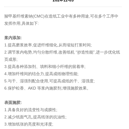
羧甲基纤维素钠(CMC)在造纸工业中有多种用途,可在多个工序中
发挥作用,具体如下:
浆内添加:
1.提高磨浆效率,促进纤维细化,从而缩短打浆时间;
2.调节浆内电势,均匀分散纤维,改善纸机 “抄造性能”,进一步优化纸
页成形;
3.提高各种添加剂、填料和细小纤维的留着率;
4.增加纤维间的结合力,提高成纸物理性能;
5.与干、湿强剂配合使用,可提高成纸的干、湿强度;
6.保护松香、AKD 等浆内施胶剂,增强施胶效果。
表面施胶:
1.具备良好的流变性与成膜性;
2.减少纸面气孔,提高纸张的抗油性;
3.增加纸张的亮度和光泽度;