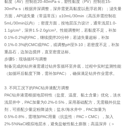
黏度（AV）控制在20-40mPa·s，塑性黏度（PV）控制在15-
30mPa·s（根据井深调整，深井需更高黏度以悬浮岩屑）；滤失量
方面，API滤失量（常温常压）≤10mL/30min（高压井需控制在
5mL/30min以内）；密度方面，按地层压力设计，通常浅层1.0-
1.1g/cm³，深井1.5-2.0g/cm³。性能调整时，若黏度不足，补加
0.1%-0.2%的PAC，继续搅拌20分钟；若滤失量超标，补加
0.1%-0.3%的CMC或PAC，或调整pH至9-10；若密度不足，补加
重晶石，边加边搅拌，直至密度达标。
步骤5：现场循环与调整
制备完成的钻井液需通过钻井泵循环至井底，过程中实时监测性能
（如循环后黏度下降，需补加PAC），确保满足钻井作业需求。
3. 不同工况下的PAC钻井液配方调整
PAC钻井液需根据地层特性（盐度、温度、黏土含量）优化，淡水
浅层井中，PAC加量为0.2%-0.5%，采用基础配方，无需额外抗盐
剂，可搭配少量淀粉降滤失；盐水/海水井中，PAC加量为
0.5%-0.8%，需增加PAC用量（抗盐性：PAC＞CMC），加入
2%-5%NaCl模拟地层水，避免盐敏性黏土膨胀；高温深井（＞