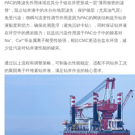
PAC的降滤失作用体现在其分子链在井壁形成一层“薄而致密的滤
饼”，阻止钻井液中的水分向地层滤失，保护储层（尤其油气层）
免受污染；增稠与流变性调节作用是因为PAC的网状结构提升钻井
液黏度和切力，确保岩屑悬浮（避免沉砂卡钻），同时保证钻井液
在环空中的携岩能力；抗盐抗污染作用源于PAC分子中的羧基对
Na⁺、Ca²⁺等金属离子耐受性较强，相比CMC更适合盐水环境，减
少盐污染对钻井液性能的破坏。
通过以上流程和调整策略，可制备出性能稳定、适配不同钻井工况
的聚阴离子纤维素钻井液，满足钻井作业的核心需求。