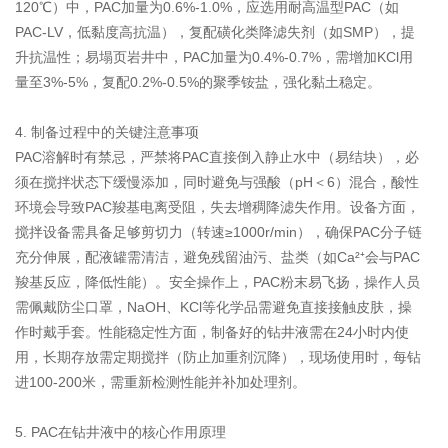
120℃）中，PAC加量为0.6%-1.0%，应选用耐高温型PAC（如
PAC-LV，低黏度高抗温），复配磺化类降滤失剂（如SMP），提
升抗温性；易塌页岩井中，PAC加量为0.4%-0.7%，需增加KCl用
量至3%-5%，复配0.2%-0.5%的聚季铵盐，强化黏土稳定。
4. 制备过程中的关键注意事项
PAC溶解时有禁忌，严禁将PAC直接倒入静止水中（易结块），必
须在搅拌状态下缓慢添加，同时避免与强酸（pH＜6）混合，酸性
环境会导致PAC羧基电离受阻，失去增稠降滤失作用。设备方面，
搅拌设备需具备足够剪切力（转速≥1000r/min），确保PAC分子链
充分伸展，配液罐需清洁，避免残留油污、盐类（如Ca²⁺会与PAC
羧基反应，降低性能）。安全操作上，PAC粉末易飞扬，操作人员
需佩戴防尘口罩，NaOH、KCl等化学品需避免直接接触皮肤，操
作时戴手套。性能稳定性方面，制备好的钻井液需在24小时内使
用，长期存放需定期搅拌（防止加重剂沉降），现场使用时，每钻
进100-200米，需重新检测性能并补加处理剂。
5. PAC在钻井液中的核心作用原理