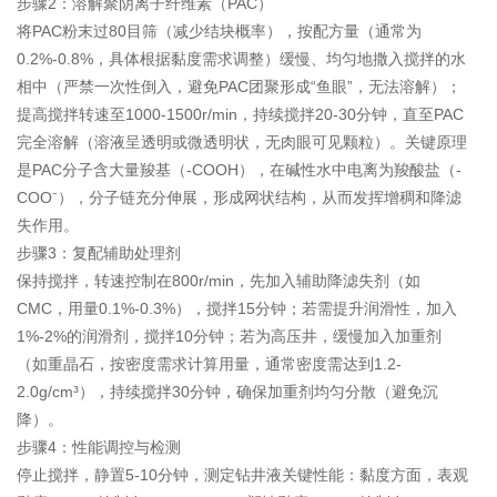
步骤2：溶解聚阴离子纤维素（PAC）
将PAC粉末过80目筛（减少结块概率），按配方量（通常为
0.2%-0.8%，具体根据黏度需求调整）缓慢、均匀地撒入搅拌的水
相中（严禁一次性倒入，避免PAC团聚形成“鱼眼”，无法溶解）；
提高搅拌转速至1000-1500r/min，持续搅拌20-30分钟，直至PAC
完全溶解（溶液呈透明或微透明状，无肉眼可见颗粒）。关键原理
是PAC分子含大量羧基（-COOH），在碱性水中电离为羧酸盐（-
COO⁻），分子链充分伸展，形成网状结构，从而发挥增稠和降滤
失作用。
步骤3：复配辅助处理剂
保持搅拌，转速控制在800r/min，先加入辅助降滤失剂（如
CMC，用量0.1%-0.3%），搅拌15分钟；若需提升润滑性，加入
1%-2%的润滑剂，搅拌10分钟；若为高压井，缓慢加入加重剂
（如重晶石，按密度需求计算用量，通常密度需达到1.2-
2.0g/cm³），持续搅拌30分钟，确保加重剂均匀分散（避免沉
降）。
步骤4：性能调控与检测
停止搅拌，静置5-10分钟，测定钻井液关键性能：黏度方面，表观