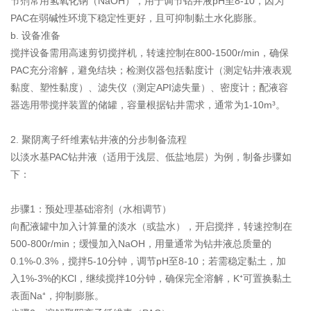
节剂常用氢氧化钠（NaOH），用于调节钻井液pH至8-10，因为
PAC在弱碱性环境下稳定性更好，且可抑制黏土水化膨胀。
b. 设备准备
搅拌设备需用高速剪切搅拌机，转速控制在800-1500r/min，确保
PAC充分溶解，避免结块；检测仪器包括黏度计（测定钻井液表观
黏度、塑性黏度）、滤失仪（测定API滤失量）、密度计；配液容
器选用带搅拌装置的储罐，容量根据钻井需求，通常为1-10m³。
2. 聚阴离子纤维素钻井液的分步制备流程
以淡水基PAC钻井液（适用于浅层、低盐地层）为例，制备步骤如
下：
步骤1：预处理基础溶剂（水相调节）
向配液罐中加入计算量的淡水（或盐水），开启搅拌，转速控制在
500-800r/min；缓慢加入NaOH，用量通常为钻井液总质量的
0.1%-0.3%，搅拌5-10分钟，调节pH至8-10；若需稳定黏土，加
入1%-3%的KCl，继续搅拌10分钟，确保完全溶解，K⁺可置换黏土
表面Na⁺，抑制膨胀。