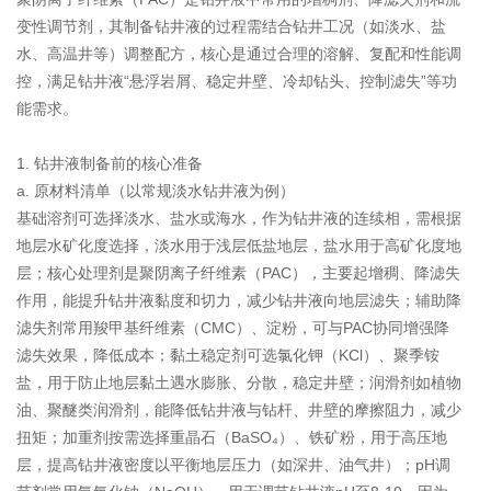
变性调节剂，其制备钻井液的过程需结合钻井工况（如淡水、盐
水、高温井等）调整配方，核心是通过合理的溶解、复配和性能调
控，满足钻井液“悬浮岩屑、稳定井壁、冷却钻头、控制滤失”等功
能需求。
1. 钻井液制备前的核心准备
a. 原材料清单（以常规淡水钻井液为例）
基础溶剂可选择淡水、盐水或海水，作为钻井液的连续相，需根据
地层水矿化度选择，淡水用于浅层低盐地层，盐水用于高矿化度地
层；核心处理剂是聚阴离子纤维素（PAC），主要起增稠、降滤失
作用，能提升钻井液黏度和切力，减少钻井液向地层滤失；辅助降
滤失剂常用羧甲基纤维素（CMC）、淀粉，可与PAC协同增强降
滤失效果，降低成本；黏土稳定剂可选氯化钾（KCl）、聚季铵
盐，用于防止地层黏土遇水膨胀、分散，稳定井壁；润滑剂如植物
油、聚醚类润滑剂，能降低钻井液与钻杆、井壁的摩擦阻力，减少
扭矩；加重剂按需选择重晶石（BaSO₄）、铁矿粉，用于高压地
层，提高钻井液密度以平衡地层压力（如深井、油气井）；pH调